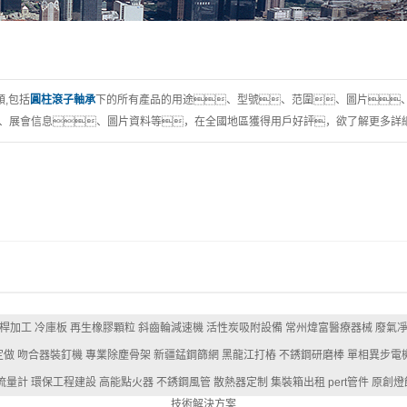
類,包括
圓柱滾子軸承
下的所有產品的用途、型號、范圍、圖片
、展會信息、圖片資料等，在全國地區獲得用戶好評，欲了解更多詳細
桿加工
冷庫板
再生橡膠顆粒
斜齒輪減速機
活性炭吸附設備
常州煒富醫療器械
廢氣
定做
吻合器裝釘機
專業除塵骨架
新疆錳鋼篩網
黑龍江打樁
不銹鋼研磨棒
單相異步電
流量計
環保工程建設
高能點火器
不銹鋼風管
散熱器定制
集裝箱出租
pert管件
原創燈
技術解決方案