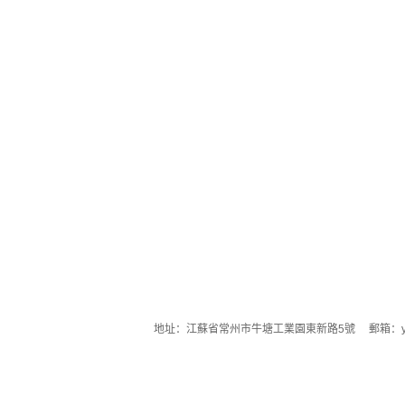
地址：江蘇省常州市牛塘工業園東新路5號 郵箱：yangjuhu