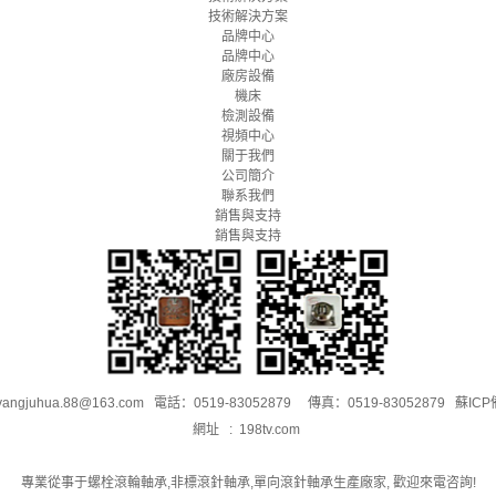
技術解決方案
品牌中心
品牌中心
廠房設備
機床
檢測設備
視頻中心
關于我們
公司簡介
聯系我們
銷售與支持
銷售與支持
a.88@163.com 電話：0519-83052879 傳真：0519-83052879
蘇ICP
網址 : 198tv.com
專業從事于
螺栓滾輪軸承
,
非標滾針軸承
,
單向滾針軸承生產廠家
, 歡迎來電咨詢!