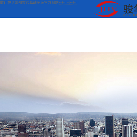
歡迎來到常州市駿華軸承廠官方網站！
關于我們
視頻中心
聯系我們