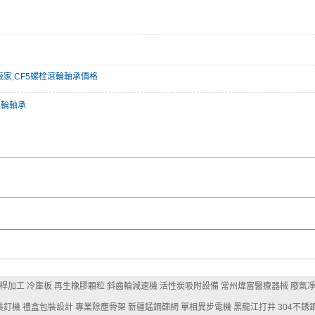
廠家
,
CF5螺栓滾輪軸承價格
栓滾輪軸承
桿加工
冷庫板
再生橡膠顆粒
斜齒輪減速機
活性炭吸附設備
常州煒富醫療器械
廢氣
裝釘機
禮盒包裝設計
專業除塵骨架
新疆錳鋼篩網
單相異步電機
黑龍江打井
304不銹