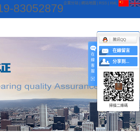
企業分站
|
網站地圖
|
RSS
|
XML
19-83052879
心
聯系我們
騰訊QQ
在線留言
在
線
分享到...
客
服
掃描二維碼