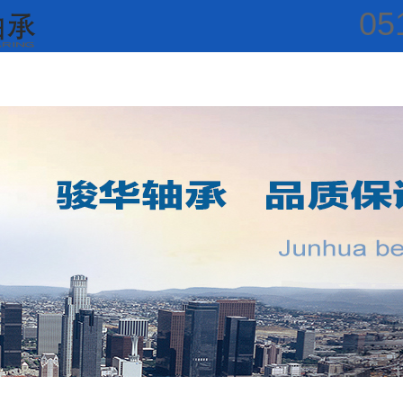
05
新聞中心
廠房設備
關于我們
視頻中