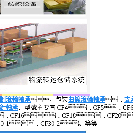
制滾輪軸承
，包裝
曲線滾輪軸承
，
支
針軸承
．型號主要有
CF4
，
CF5
，
CF
，
CF16
，
CF18
，
CF20

0-1
，
CF30-2
。等等