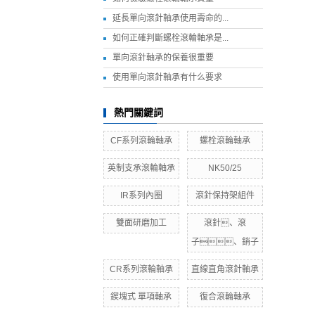
延長單向滾針軸承使用壽命的...
如何正確判斷螺栓滾輪軸承是...
單向滾針軸承的保養很重要
使用單向滾針軸承有什么要求
熱門關鍵詞
CF系列滾輪軸承
螺栓滾輪軸承
英制支承滾輪軸承
NK50/25
IR系列內圈
滾針保持架組件
雙面研磨加工
滾針、滾
子、銷子
CR系列滾輪軸承
直線直角滾針軸承
鍥塊式 單項軸承
復合滾輪軸承