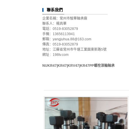
聯系我們
企業名稱：常州市駿華軸承廠
聯系人：楊具華
電話：0519-83052879
手機：13656113941
郵箱：yangjuhua.88@163.com
傳真：0519-83052879
地址：江蘇省常州市牛塘工業園東新路5號
網址 : 198tv.com
NUKR47|KR47|KRV47|KR47PP螺栓滾輪軸承