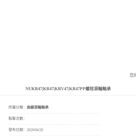
您
NUKR47|KR47|KRV47|KR47PP螺栓滾輪軸承
所屬分類：
曲線滾輪軸承
點擊次數：
發布日期：
2020/04/20