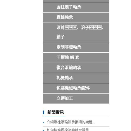
圓柱滾子軸承
直線軸承
滾針、滾子、
銷子
定制非標軸承
非標軸 銷 套
復合滾輪軸承
軋機軸承
包裝機械軸承|配件
立磨加工
新聞資訊
介紹螺栓滾輪軸承損壞的幾種...
如何檢驗螺栓滾輪軸承質量