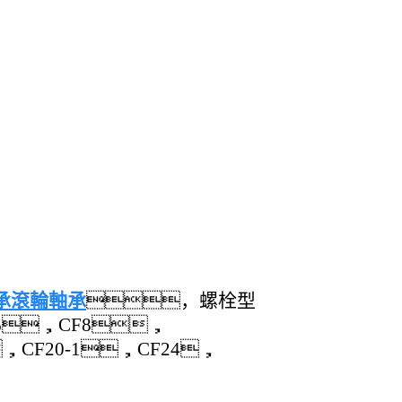
承滾輪軸承
，螺栓型
6
，
CF8
，
，
CF20-1
，
CF24
，