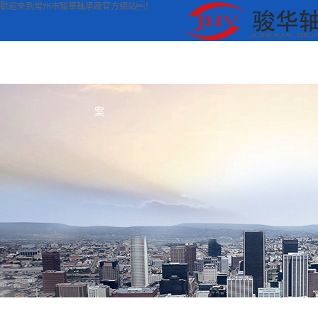
歡迎來到常州市駿華軸承廠官方網站！
網站首頁
技術解決方
產品中心
案