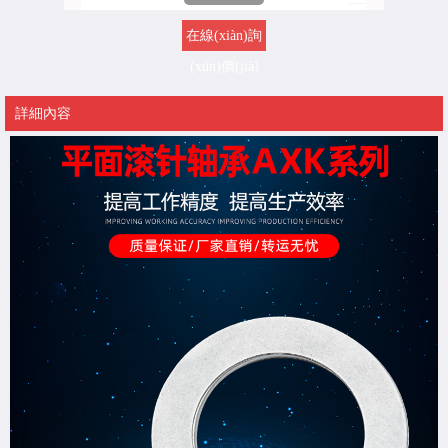
在線(xiàn)詢
(xún)價(jià)
詳細內容