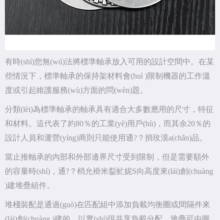
有時(shí)您無(wú)法將標準軸承放入可用的設計空間中。在某
些情況下，標準軸承的保持架材料會(huì )限制機器的工作溫
度或引起維護服務(wù)方面的問(wèn)題。
分類(lèi)為標準軸承的軸承具有適合大多數應用的尺寸，特征
和材料。這代表了約80％的工業(yè)用戶(hù)，而其余20％的
設計人員和運營(yíng)商則只能使用通?？捎玫漠a(chǎn)品。
當止推軸承的內部和外部邊界尺寸受到限制，但是需要額外
的容量時(shí)，通?？梢允褂米銐虻妮S向高度來(lái)創(chuàng
)建堆疊組件。
堆棧裝配是通過(guò)在匹配組中添加負載均衡圈或間隔件來
(lái)創(chuàng )建的，以實(shí)現共享負載分配。堆疊可由圓