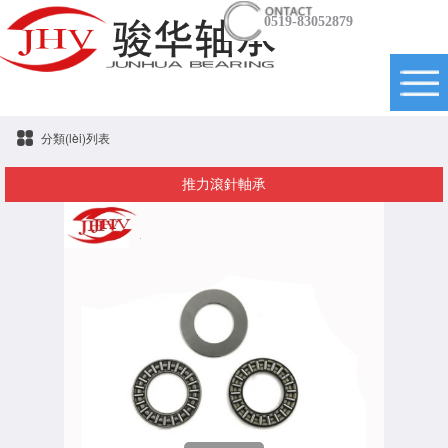
0519-83052879
分類(lèi)列表
推力滾針軸承