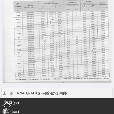
上一篇：
RNAO,NAO無(wú)擋邊滾針軸承
下一篇：
NAV,RNAV系列滿(mǎn)裝滾針軸承...
首頁(yè)
電話(huà)