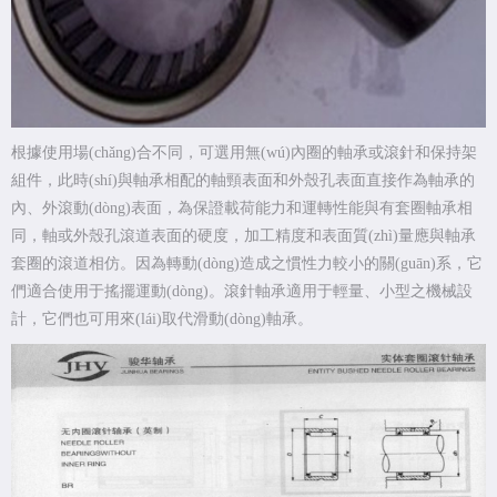
根據使用場(chǎng)合不同，可選用無(wú)內圈的軸承或滾針和保持架
組件，此時(shí)與軸承相配的軸頸表面和外殼孔表面直接作為軸承的
內、外滾動(dòng)表面，為保證載荷能力和運轉性能與有套圈軸承相
同，軸或外殼孔滾道表面的硬度，加工精度和表面質(zhì)量應與軸承
套圈的滾道相仿。因為轉動(dòng)造成之慣性力較小的關(guān)系，它
們適合使用于搖擺運動(dòng)。滾針軸承適用于輕量、小型之機械設
計，它們也可用來(lái)取代滑動(dòng)軸承。