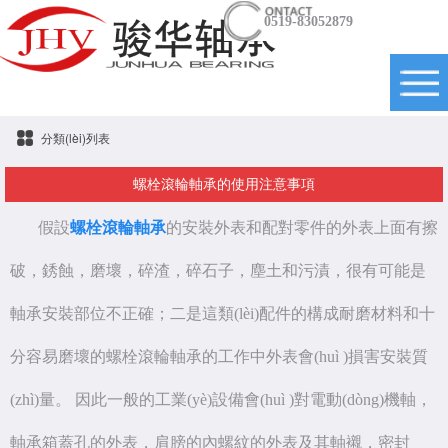
0519-83052879
分類(lèi)列表
螺栓滾輪軸承的使用注意事項
假設
螺栓滾輪軸承
的安裝外表和配對零件的外表上面有擦
破，銹蝕，磨壞，碎渣，碎石子，塵土和污漬，很有可能是
軸承安裝部位不正確；二是這類(lèi)配件的構成耐磨材料和十
分容易磨壞的螺栓滾輪軸承的工作中外表會(huì )損害安裝質
(zhì)量。 因此一般的工業(yè)設備會(huì )對電動(dòng)機軸，
軸承箱蓋孔的外表，肩膀的內螺紋的外表及其軸襯，密封